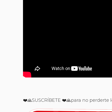
❤️🙏SUSCRÍBETE ❤️🙏para no perderte lo