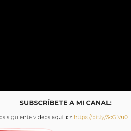
SUBSCRÍBETE A MI CANAL:
s siguiente videos aquí: 👉
https://bit.ly/3cGIVu0