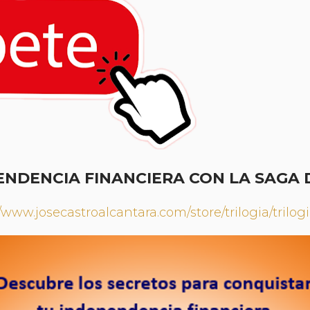
NDENCIA FINANCIERA CON LA SAGA 
//www.josecastroalcantara.com/store/trilogia/trilog