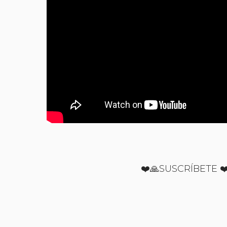
❤️🙏SUSCRÍBETE ❤️