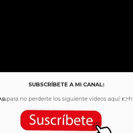
SUBSCRÍBETE A MI CANAL:
para no perderte los siguiente videos aquí: 👉htt