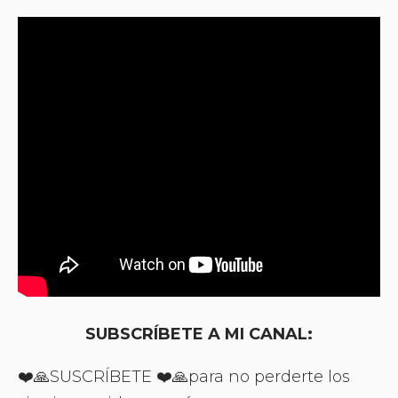
SUBSCRÍBETE A MI CANAL:
❤️🙏SUSCRÍBETE ❤️🙏para no perderte los