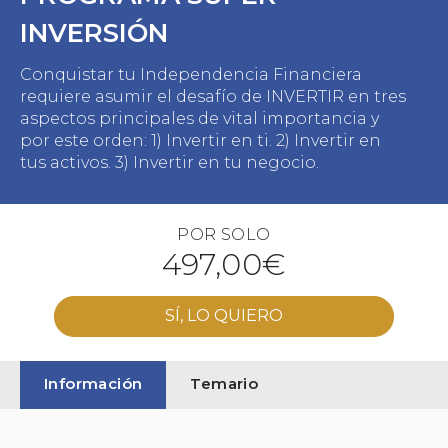
INVERSIÓN
Conquistar tu Independencia Financiera
requiere asumir el desafío de INVERTIR en tres
aspectos principales de vital importancia y
por este orden: 1) Invertir en ti. 2) Invertir en
tus activos. 3) Invertir en tu negocio.
POR SOLO
497,00€
SÍ, LO QUIERO
Información
Temario